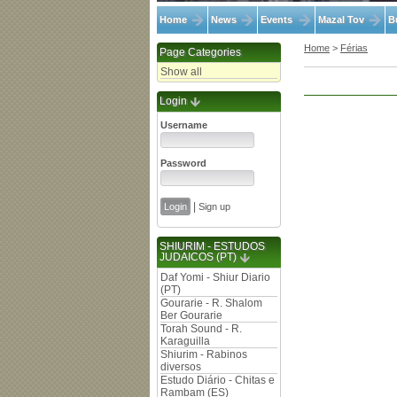
Home
News
Events
Mazal Tov
B
Home
>
Férias
Page Categories
Show all
Login
Username
Password
|
Sign up
SHIURIM - ESTUDOS
JUDAICOS (PT)
Daf Yomi - Shiur Diario
(PT)
Gourarie - R. Shalom
Ber Gourarie
Torah Sound - R.
Karaguilla
Shiurim - Rabinos
diversos
Estudo Diário - Chitas e
Rambam (ES)