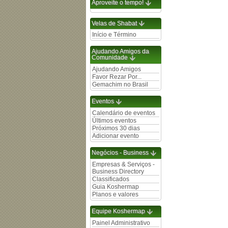
Aproveite o tempo!
Velas de Shabat
Início e Término
Ajudando Amigos da
Comunidade
Ajudando Amigos
Favor Rezar Por...
Gemachim no Brasil
Eventos
Calendário de eventos
Últimos eventos
Próximos 30 dias
Adicionar evento
Negócios - Business
Empresas & Serviços -
Business Directory
Classificados
Guia Koshermap
Planos e valores
Equipe Koshermap
Painel Administrativo