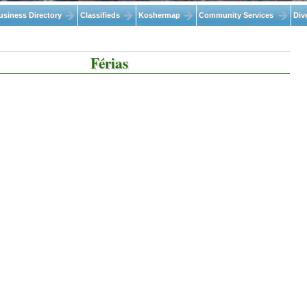
usiness Directory
Classifieds
Koshermap
Community Services
Div
Férias