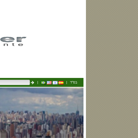
|
| בס″ד