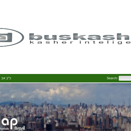
 Av 5786 • כ"ב אב ה' תשפ"ו
Search: