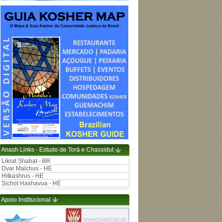
Anash Links - Estudo de Torá e Chassidut
Likrat Shabat - BR
Dvar Malchus - HE
Hitkashrus - HE
Sichot Hashavua - HE
Apoio Institucional