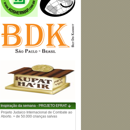
Inspiração da semana - PROJETO EFRAT
Projeto Judaico Internacional de Combate ao
Aborto. + de 50.000 crianças salvas