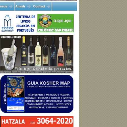
ersos
Anash
Contact