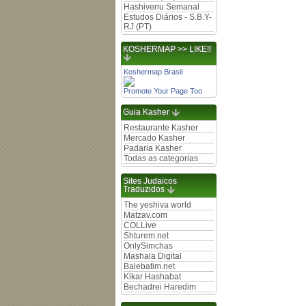
Hashivenu Semanal
Estudos Diários - S.B.Y-
RJ (PT)
KOSHERMAP >> LIKE!!
Koshermap Brasil
Promote Your Page Too
Guia Kasher
Restaurante Kasher
Mercado Kasher
Padaria Kasher
Todas as categorias
Sites Judaicos
Traduzidos
The yeshiva world
Matzav.com
COLLive
Shturem.net
OnlySimchas
Mashala Digital
Balebatim.net
Kikar Hashabat
Bechadrei Haredim