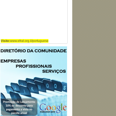
Visite:
www.efrat.org.il/portuguese