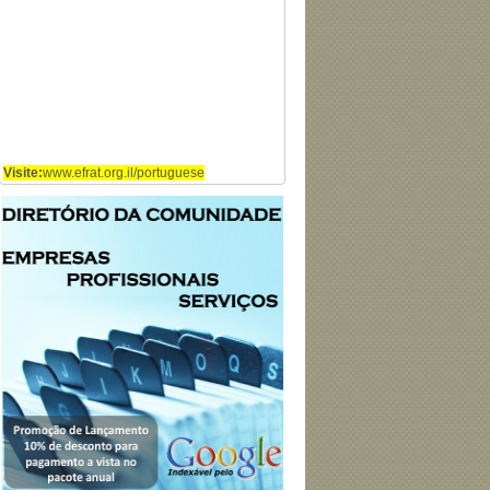
Visite:
www.efrat.org.il/portuguese