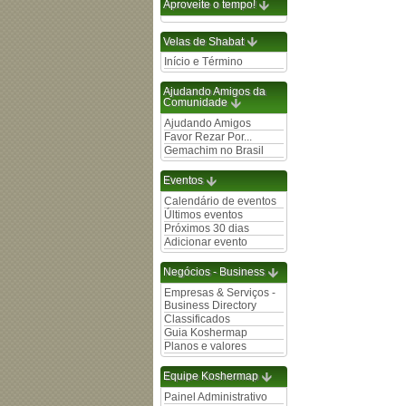
Aproveite o tempo!
Velas de Shabat
Início e Término
Ajudando Amigos da
Comunidade
Ajudando Amigos
Favor Rezar Por...
Gemachim no Brasil
Eventos
Calendário de eventos
Últimos eventos
Próximos 30 dias
Adicionar evento
Negócios - Business
Empresas & Serviços -
Business Directory
Classificados
Guia Koshermap
Planos e valores
Equipe Koshermap
Painel Administrativo