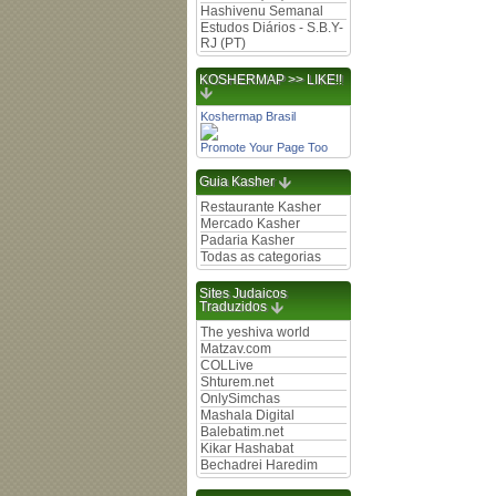
Hashivenu Semanal
Estudos Diários - S.B.Y-
RJ (PT)
KOSHERMAP >> LIKE!!
Koshermap Brasil
Promote Your Page Too
Guia Kasher
Restaurante Kasher
Mercado Kasher
Padaria Kasher
Todas as categorias
Sites Judaicos
Traduzidos
The yeshiva world
Matzav.com
COLLive
Shturem.net
OnlySimchas
Mashala Digital
Balebatim.net
Kikar Hashabat
Bechadrei Haredim