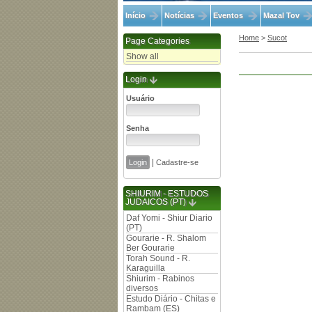
Início
Notícias
Eventos
Mazal Tov
Home
>
Sucot
Page Categories
Show all
Login
Usuário
Senha
|
Cadastre-se
SHIURIM - ESTUDOS
JUDAICOS (PT)
Daf Yomi - Shiur Diario
(PT)
Gourarie - R. Shalom
Ber Gourarie
Torah Sound - R.
Karaguilla
Shiurim - Rabinos
diversos
Estudo Diário - Chitas e
Rambam (ES)