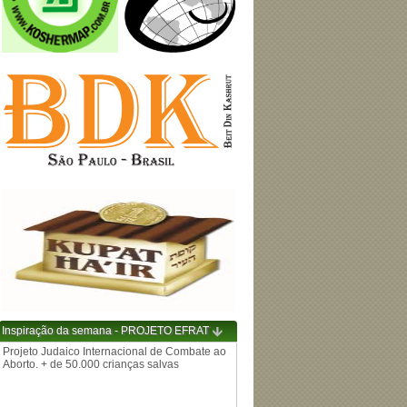
Inspiração da semana - PROJETO EFRAT
Projeto Judaico Internacional de Combate ao
Aborto. + de 50.000 crianças salvas