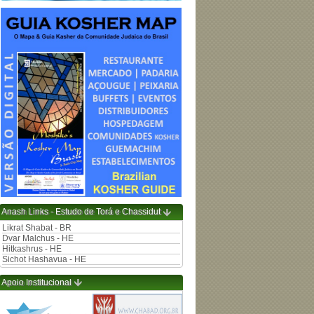
Anash Links - Estudo de Torá e Chassidut
Likrat Shabat - BR
Dvar Malchus - HE
Hitkashrus - HE
Sichot Hashavua - HE
Apoio Institucional