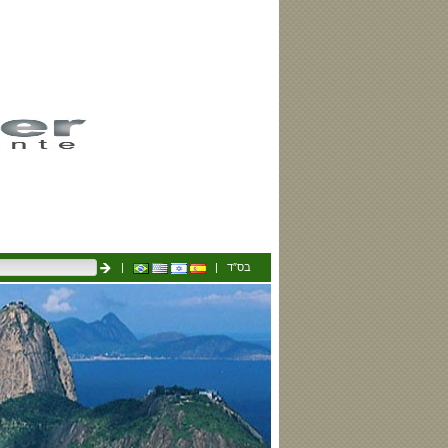
|
| בס″ד