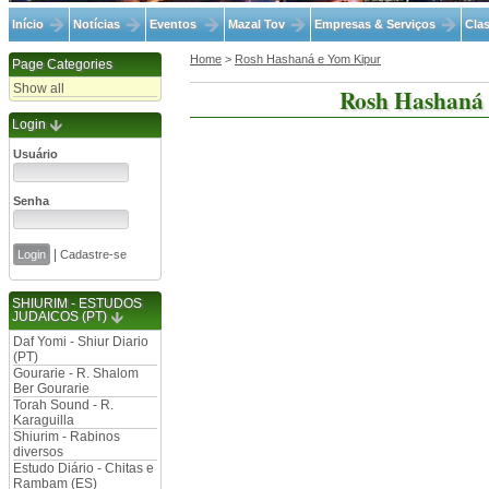
Início
Notícias
Eventos
Mazal Tov
Empresas & Serviços
Clas
Home
>
Rosh Hashaná e Yom Kipur
Page Categories
Show all
Rosh Hashaná
Login
Usuário
Senha
|
Cadastre-se
SHIURIM - ESTUDOS
JUDAICOS (PT)
Daf Yomi - Shiur Diario
(PT)
Gourarie - R. Shalom
Ber Gourarie
Torah Sound - R.
Karaguilla
Shiurim - Rabinos
diversos
Estudo Diário - Chitas e
Rambam (ES)