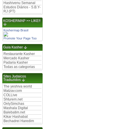
Hashivenu Semanal
Estudos Diários - S.B.Y-
RJ (PT)
KOSHERMAP >> LIKE!!
Koshermap Brasil
Promote Your Page Too
Guia Kasher
Restaurante Kasher
Mercado Kasher
Padaria Kasher
Todas as categorias
Sites Judaicos
Traduzidos
The yeshiva world
Matzav.com
COLLive
Shturem.net
OnlySimchas
Mashala Digital
Balebatim.net
Kikar Hashabat
Bechadrei Haredim