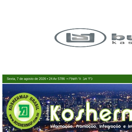
Sexta, 7 de agosto de 2026 • 24 Av 5786 • כ"ד אב ה' תשפ"ו