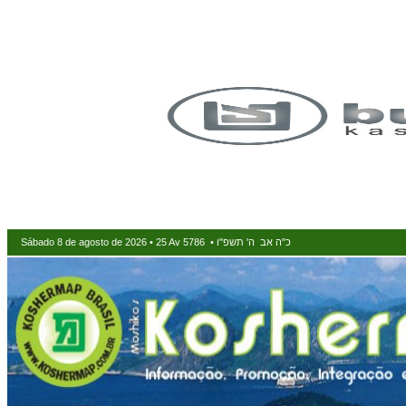
Sábado 8 de agosto de 2026 • 25 Av 5786 • כ"ה אב ה' תשפ"ו