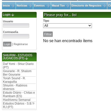
Inicio
Notícias
Eventos
Mazal Tov
Directorio de Negocios
Cl
Login
Please pray for... list
Tipo
Usuario
Contraseña
No se han encontrado ítems
|
Registrarse
SHIURIM - ESTUDOS
JUDAICOS (PT)
Daf Yomi - Shiur Diario
(PT)
Gourarie - R. Shalom
Ber Gourarie
Torah Sound - R.
Karaguilla
Shiurim - Rabinos
diversos
Estudo Diário - Chitas e
Rambam (ES)
Hashivenu Semanal
Estudos Diários - S.B.Y-
RJ (PT)