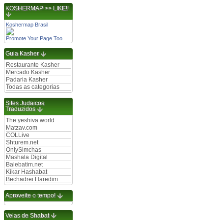
KOSHERMAP >> LIKE!!
Koshermap Brasil
Promote Your Page Too
Guia Kasher
Restaurante Kasher
Mercado Kasher
Padaria Kasher
Todas as categorias
Sites Judaicos
Traduzidos
The yeshiva world
Matzav.com
COLLive
Shturem.net
OnlySimchas
Mashala Digital
Balebatim.net
Kikar Hashabat
Bechadrei Haredim
Aproveite o tempo!
Velas de Shabat