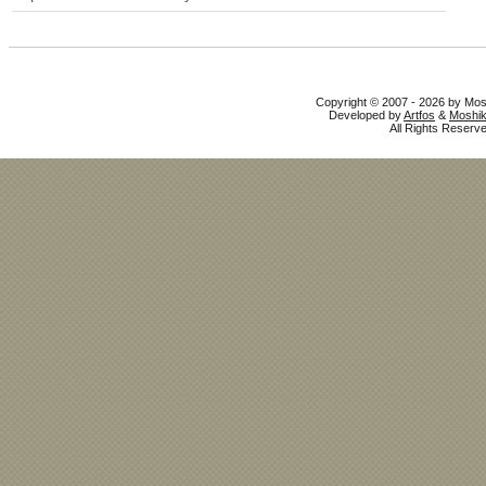
Copyright © 2007 - 2026 by Mo
Developed by
Artfos
&
Moshik
All Rights Reserve