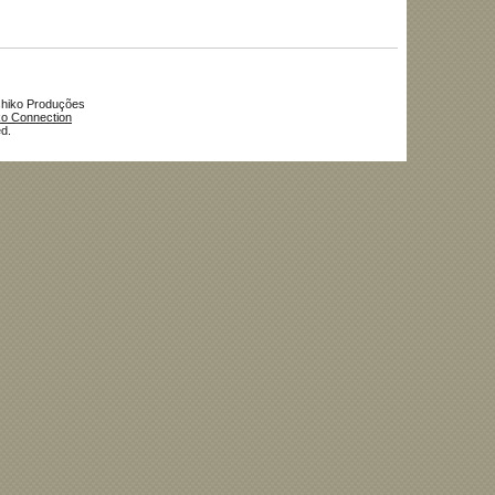
shiko Produções
o Connection
d.