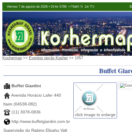
Viernes 7 de agosto de 2026 • 24 Av 5786 • כ"ד אב ה' תשפ"ו
B
Koshermap
>>
Eventos opção Kasher
>> 1057
Buffet Giar
Buffet Giardini
Avenida Horácio Lafer 440
Itaim (04538-082)
(11) 3078-0836
click image to enlarge
http://www.buffetgiardini.com.br
Supervisão do Rabino Eliyahu Valt