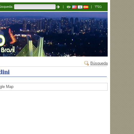
úsqueda:
|
| בס″ד
Búsqueda
dini